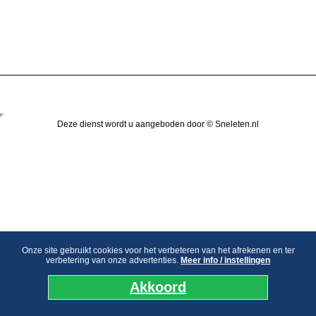
Deze dienst wordt u aangeboden door © Sneleten.nl
Onze site gebruikt cookies voor het verbeteren van het afrekenen en ter
verbetering van onze advertenties.
Meer info / instellingen
Akkoord